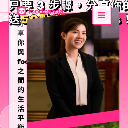
只要 3 步驟，分享
送
50點 linepoints
分
享
你
與
foodpanda
之
間
的
生
活
平
衡