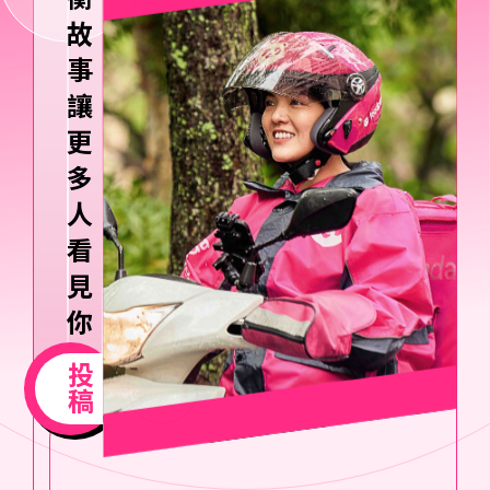
故
事，
讓
更
多
人
看
見
你
的
投
人
稿
生
選