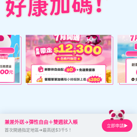
兼差外送→彈性自由＋雙週就入帳
立即申請▶
首次開通指定地區➔最高送$3千5！