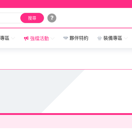
搜尋
加碼活動
外送範圍
專區
夥伴特約
裝備專區
強檔活動
專屬帳號查詢器
營運中心開放時間底加啦！
下線了，想找好康鬆一下嗎？