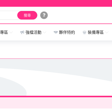
搜尋
加碼活動
外送範圍
專區
強檔活動
夥伴特約
裝備專區
專屬帳號查詢器
營運中心開放時間底加啦！
下線了，想找好康鬆一下嗎？