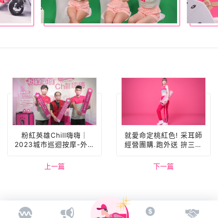
粉紅英雄Chill嗨嗨｜
就愛命定桃紅色! 采耳師
2023城市巡迴按摩-外送
經營團購.跑外送 拚三年
夥伴活動專欄
內買房-外送夥伴故事專欄
上一篇
下一篇