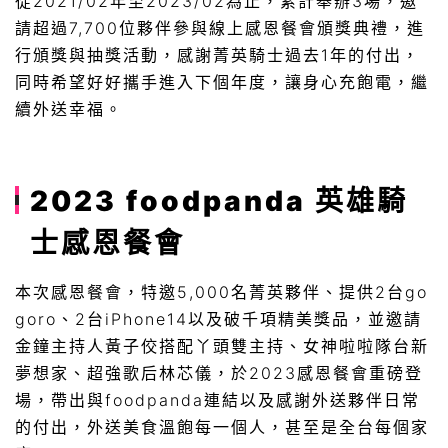
從2021/02年至2023/02為止，累計舉辦3場，邀
請超過7,700位夥伴參與線上感恩餐會頒獎典禮，進
行頒獎與抽獎活動，感謝菁英騎士過去1年的付出，
同時希望好好攜手進入下個年度，讓身心充飽電，繼
續外送幸福。
2023 foodpanda 英雄騎
士感恩餐會
本次感恩餐會，特邀5,000名菁英夥伴、提供2台go
goro、2台iPhone14以及破千項精美獎品，並邀請
金鐘主持人黃子佼搭配丫頭雙主持、女神啦啦隊台新
夢想家、超強歌后林芯儀，於2023感恩餐會重磅登
場，帶出與foodpanda連結以及感謝外送夥伴日常
的付出，外送美食溫飽每一個人，甚至是全台每個家