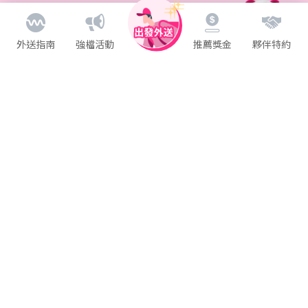
6月推薦1人最高帶走$17,000元！
立即推薦
區域推薦獎金領取無上限！
外送指南
強檔活動
推薦獎金
夥伴特約
推薦秘笈大公開，
10秒鐘教你學會如何推薦！