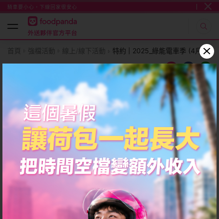
騎車要小心，下線回家很安心
首頁
強檔活動
線上/線下活動
特約 | 2025_綠能電車季 (4月-7月
線上/線下活動
特約 | 2025_綠能電車季 (4月-7月方案)
日期
2025/04/01(二) - 07/31(四)
時段
全天