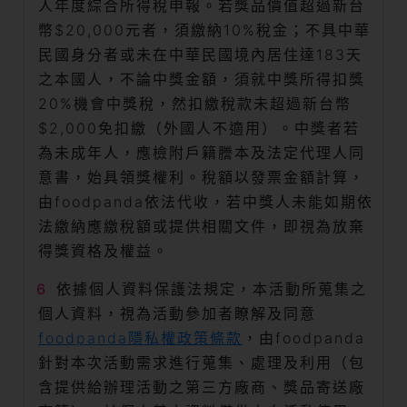
人年度綜合所得稅申報。若獎品價值超過新台
幣$20,000元者，須繳納10%稅金；不具中華
民國身分者或未在中華民國境內居住達183天
之本國人，不論中獎金額，須就中獎所得扣獎
20%機會中獎稅，然扣繳稅款未超過新台幣
$2,000免扣繳（外國人不適用）。中獎者若
為未成年人，應檢附戶籍謄本及法定代理人同
意書，始具領獎權利。稅額以發票金額計算，
由foodpanda依法代收，若中獎人未能如期依
法繳納應繳稅額或提供相關文件，即視為放棄
得獎資格及權益。
依據個人資料保護法規定，本活動所蒐集之
個人資料，視為活動參加者瞭解及同意
foodpanda隱私權政策條款
，由foodpanda
針對本次活動需求進行蒐集、處理及利用（包
含提供給辦理活動之第三方廠商、獎品寄送廠