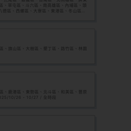
區、草屯區、斗六區、南高雄區、內埔區、頭
八德區、西螺區、大寮區、東港區、冬山區、
區、板橋區、平鎮區、頭屋區、北斗區、麥寮
大園區、後龍區、溪湖區、觀音區、通霄區、
區、太保區、麻豆區、五股區、社頭區、田中
福興區、朴子區、新竹區、竹東區、竹北區、
丹區、旗山區、大樹區、墾丁區、路竹區、林園
棲區、鹿港區、東勢區、北斗區、和美區、豐原
/26 - 10/27 / 全時段