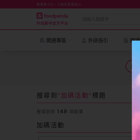
騎車要小心，下線回家很安心
開通專區
外送指引
閱讀
搜尋到
"加碼活動"
標題
149
搜尋到有
項結果
加碼活動