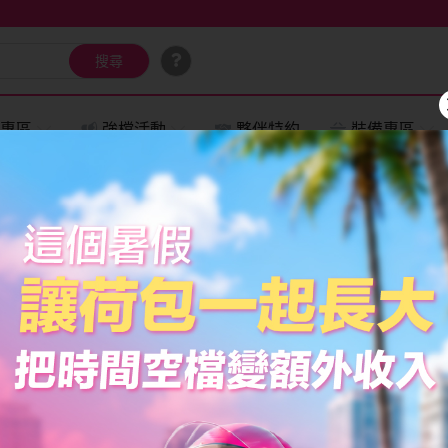
搜尋
加碼活動
外送範圍
專區
強檔活動
夥伴特約
裝備專區
專屬帳號查詢器
營運中心開放時間底加啦！
下線了，想找好康鬆一下嗎？